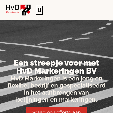
Een
streepje voor
met
HvD Markeringen BV
HvD Markeringen is een jong en
flexibel bedrijf en gespecialiseerd
in het aanbrengen van
belijningen en markeringen.
Vraag een offerte aan