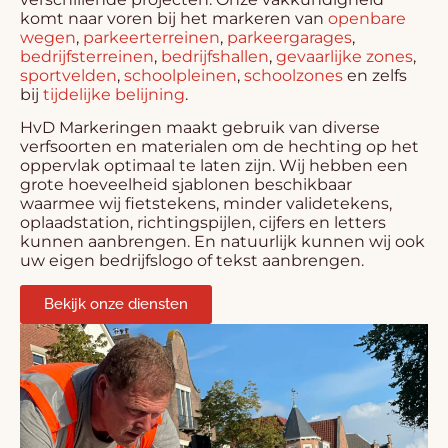
komt naar voren bij het markeren van
openbare
wegen
,
parkeerterreinen
,
parkeergarages
,
bedrijfsterreinen
,
bedrijfshallen
,
gevaarlijke zones
,
sportvelden
,
schoolpleinen
,
schoolzones
en zelfs
bij
tijdelijke belijning
.
HvD Markeringen maakt gebruik van diverse
verfsoorten en materialen om de hechting op het
oppervlak optimaal te laten zijn. Wij hebben een
grote hoeveelheid sjablonen beschikbaar
waarmee wij fietstekens, minder validetekens,
oplaadstation, richtingspijlen, cijfers en letters
kunnen aanbrengen. En natuurlijk kunnen wij ook
uw eigen bedrijfslogo of tekst aanbrengen.
Bekijk onze diensten