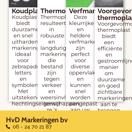
Koudplast
Thermoplast
Verfmarkeringen
Voorgevo
thermopla
Koudplast
Thermoplast
Deze
biedt
resulteert
kleurrijke
Voorgevorm
duurzame
in
en
thermoplast
en snel
robuuste
heldere
biedt
uithardende
en
verfmarkeringen
een
markeringen,
langdurige
zijn
efficiënte
ideaal
markeringen
perfect
en
voor
die
voor
gestroomlij
zebrapaden,
bestand
diverse
manier
letters
zijn
oppervlakken
om
en
tegen
en
duurzame
symbolen.
verkeer
kunnen
en goed
Met
en
snel
zichtbare
uitstekende
weersinvloeden,
worden
markeringe
hechtingseigenschappen.
terwijl
aangepast
aan te
ze ‘s
aan uw
brengen.
nachts
specifieke
HvD Markeringen bv
oplichten.
behoeften.
06 - 24 70 21 87